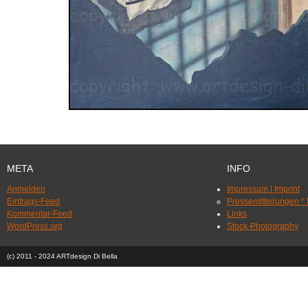
META
INFO
Anmelden
Impressum | Imprint
Eintrags-Feed
Pressemitteilungen *
Kommentar-Feed
Links
WordPress.org
Stock-Photography
(c) 2011 - 2024 ARTdesign Di Bella