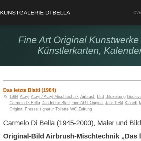
KUNSTGALERIE DI BELLA
OVE
Fine Art Original Kunstwerke 
Künstlerkarten, Kalende
Das letzte Blatt! (1984)
1984
Acryl
Acryl / Acryl-Mischtechnik
Airbrush
Bild
Bildzeitung
Boulev
Carmelo Di Bella
Das letzte Blatt
Fine ART Original
Jahr 1984
Klosett
Original
Presse
signatur
Toilette
WC
Zeitung
Carmelo Di Bella (1945-2003), Maler und Bil
Original-Bild Airbrush-Mischtechnik „Das le