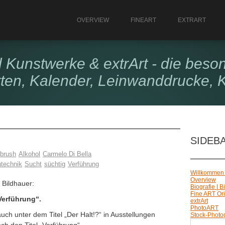
OVERVIEW
FINEART
EXTRART
l Kunstwerke & extrArt - die beso
rten, Kalender, Leinwanddrucke, 
SIDEB
rbrush
Alkohol
Carmelo Di Bella
technik
Sucht
süchtig
Verführung
Willkommen
Overview
 Bildhauer:
Biografie | 
Fine ART Ori
Verführung“.
extrArt
PhotoART
uch unter dem Titel „Der Halt!?“ in Ausstellungen
Stock-Photo
Suchen