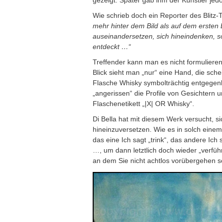
gezeigt. Später gab ihm der Künstler jedo
Wie schrieb doch ein Reporter des Blitz
mehr hinter dem Bild als auf dem ersten 
auseinandersetzen, sich hineindenken, s
entdeckt …“
Treffender kann man es nicht formulieren 
Blick sieht man „nur“ eine Hand, die sc
Flasche Whisky symbolträchtig entgegenh
„angerissen“ die Profile von Gesichtern 
Flaschenetikett „|X| OR Whisky“.
Di Bella hat mit diesem Werk versucht, s
hineinzuversetzen. Wie es in solch eine
das eine Ich sagt „trink“, das andere Ich
…, um dann letztlich doch wieder „verfü
an dem Sie nicht achtlos vorübergehen s