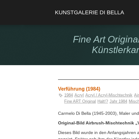
KUNSTGALERIE DI BELLA
Fine Art Origina
Künstlerka
Verführung (1984)
1984
Acryl
Acryl / Acryl-Mischtechnik
Ai
Fine ART Original
Halt!?
Jahr 1984
Misch
Carmelo Di Bella (1945-2003), Maler und
Original-Bild Airbrush-Mischtechnik „
Dieses Bild wurde in den Anfangsjahren a