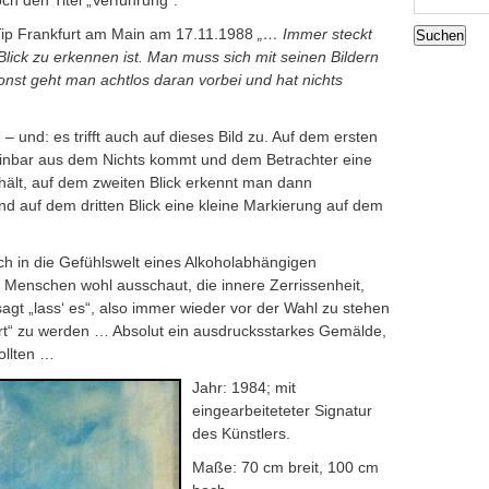
ch den Titel „Verführung“.
nach:
-Tip Frankfurt am Main am 17.11.1988
„… Immer steckt
Blick zu erkennen ist. Man muss sich mit seinen Bildern
onst geht man achtlos daran vorbei und hat nichts
– und: es trifft auch auf dieses Bild zu. Auf dem ersten
heinbar aus dem Nichts kommt und dem Betrachter eine
ält, auf dem zweiten Blick erkennt man dann
und auf dem dritten Blick eine kleine Markierung auf dem
ich in die Gefühlswelt eines Alkoholabhängigen
m Menschen wohl ausschaut, die innere Zerrissenheit,
 sagt „lass‘ es“, also immer wieder vor der Wahl zu stehen
hrt“ zu werden … Absolut ein ausdrucksstarkes Gemälde,
ollten …
Jahr: 1984; mit
eingearbeiteteter Signatur
des Künstlers.
Maße: 70 cm breit, 100 cm