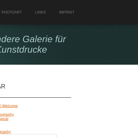
PHOTOART
LINKS
IMPRINT
ndere Galerie für
Kunstdrucke
AR
 | Welcome
Biography
ginal
graphy