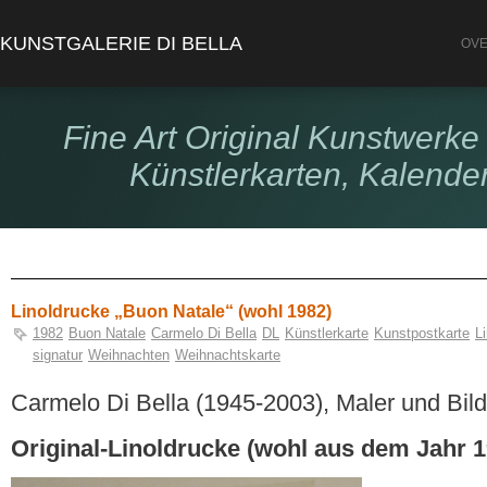
KUNSTGALERIE DI BELLA
OVE
Fine Art Original Kunstwerke 
Künstlerkarten, Kalende
Linoldrucke „Buon Natale“ (wohl 1982)
1982
Buon Natale
Carmelo Di Bella
DL
Künstlerkarte
Kunstpostkarte
L
signatur
Weihnachten
Weihnachtskarte
Carmelo Di Bella (1945-2003), Maler und Bil
Original-Linoldrucke (wohl aus dem Jahr 1