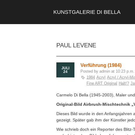
KUNSTGALERIE DI BELLA
PAUL LEVENE
Verführung (1984)
JULI
Posted by admin at 10:23 p.m.
24
1984
Acryl
Acryl / Acryl-M
Fine ART Original
Halt!?
Ja
Carmelo Di Bella (1945-2003), Maler und
Original-Bild Airbrush-Mischtechnik „
Dieses Bild wurde in den Anfangsjahren a
gezeigt. Später gab ihm der Künstler jedo
Wie schrieb doch ein Reporter des Blitz