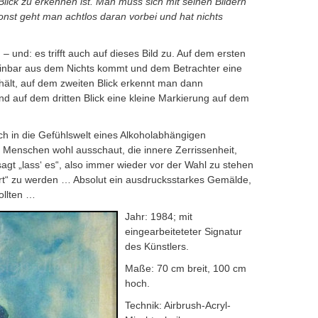
Blick zu erkennen ist. Man muss sich mit seinen Bildern
onst geht man achtlos daran vorbei und hat nichts
– und: es trifft auch auf dieses Bild zu. Auf dem ersten
heinbar aus dem Nichts kommt und dem Betrachter eine
ält, auf dem zweiten Blick erkennt man dann
und auf dem dritten Blick eine kleine Markierung auf dem
ich in die Gefühlswelt eines Alkoholabhängigen
m Menschen wohl ausschaut, die innere Zerrissenheit,
 sagt „lass‘ es“, also immer wieder vor der Wahl zu stehen
hrt“ zu werden … Absolut ein ausdrucksstarkes Gemälde,
ollten …
Jahr: 1984; mit
eingearbeiteteter Signatur
des Künstlers.
Maße: 70 cm breit, 100 cm
hoch.
Technik: Airbrush-Acryl-