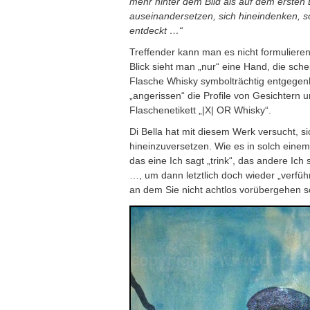
mehr hinter dem Bild als auf dem ersten 
auseinandersetzen, sich hineindenken, s
entdeckt …“
Treffender kann man es nicht formulieren 
Blick sieht man „nur“ eine Hand, die sc
Flasche Whisky symbolträchtig entgegenh
„angerissen“ die Profile von Gesichtern 
Flaschenetikett „|X| OR Whisky“.
Di Bella hat mit diesem Werk versucht, s
hineinzuversetzen. Wie es in solch eine
das eine Ich sagt „trink“, das andere Ich
…, um dann letztlich doch wieder „verfü
an dem Sie nicht achtlos vorübergehen s