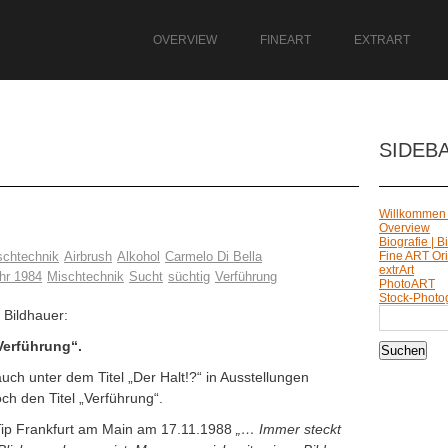
OVERVIEW
FINEART
EXTRART
SIDEB
Willkommen
Overview
Biografie | 
ischtechnik
Airbrush
Alkohol
Carmelo Di Bella
Fine ART Ori
extrArt
hr 1984
Mischtechnik
Sucht
süchtig
Verführung
PhotoART
Stock-Photo
Suchen
 Bildhauer:
nach:
Verführung“.
uch unter dem Titel „Der Halt!?“ in Ausstellungen
ch den Titel „Verführung“.
-Tip Frankfurt am Main am 17.11.1988
„… Immer steckt