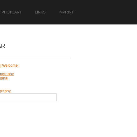
PHOTOART
LINKS
IMPRINT
AR
 | Welcome
Biography
ginal
graphy